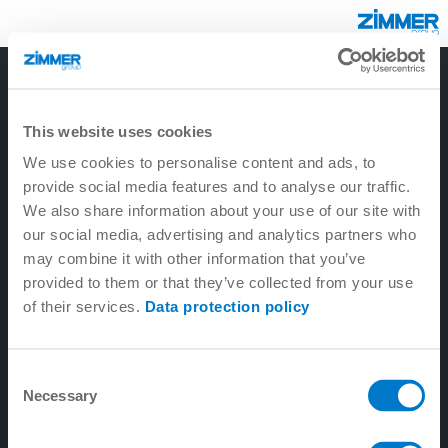
8
3
2
1
6
5
9
4
7
This website uses cookies
We use cookies to personalise content and ads, to
provide social media features and to analyse our traffic.
We also share information about your use of our site with
our social media, advertising and analytics partners who
may combine it with other information that you’ve
provided to them or that they’ve collected from your use
of their services.
Data protection policy
1. लीनियर प्रौद्योगिकी
2. মেশিন টুলিং প্রযুক্তি
Consent
Necessary
Selection
3. সিস্টেম প্রযুক্তি
4. হ্যান্ডলিং প্রযুক্তি